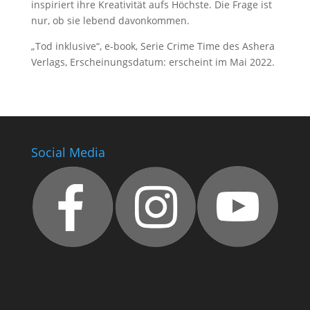
inspiriert ihre Kreativität aufs Höchste. Die Frage ist
nur, ob sie lebend davonkommen.
„Tod inklusive“, e-book, Serie Crime Time des Ashera
Verlags, Erscheinungsdatum: erscheint im Mai 2022.
Social Media