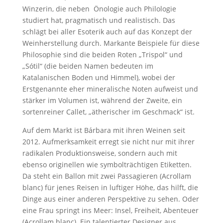
Winzerin, die neben Önologie auch Philologie
studiert hat, pragmatisch und realistisch. Das
schlägt bei aller Esoterik auch auf das Konzept der
Weinherstellung durch. Markante Beispiele für diese
Philosophie sind die beiden Roten „Trispol“ und
„Sótil“ (die beiden Namen bedeuten im
Katalanischen Boden und Himmel), wobei der
Erstgenannte eher mineralische Noten aufweist und
stärker im Volumen ist, während der Zweite, ein
sortenreiner Callet, „ätherischer im Geschmack“ ist.
Auf dem Markt ist Bárbara mit ihren Weinen seit
2012. Aufmerksamkeit erregt sie nicht nur mit ihrer
radikalen Produktionsweise, sondern auch mit
ebenso originellen wie symbolträchtigen Etiketten.
Da steht ein Ballon mit zwei Passagieren (Acrollam
blanc) für jenes Reisen in luftiger Höhe, das hilft, die
Dinge aus einer anderen Perspektive zu sehen. Oder
eine Frau springt ins Meer: Insel, Freiheit, Abenteuer
(Acrollam blanc). Ein talentierter Designer aus