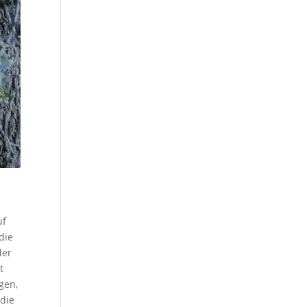
uf
die
der
t
gen,
(die