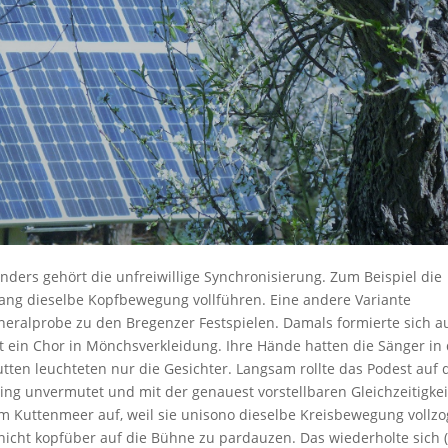
ders gehört die unfreiwillige Synchronisierung. Zum Beispiel die
lang dieselbe Kopfbewegung vollführen. Eine andere Variante
eneralprobe zu den Bregenzer Festspielen. Damals formierte sich a
 ein Chor in Mönchsverkleidung. Ihre Hände hatten die Sänger in 
ten leuchteten nur die Gesichter. Langsam rollte das Podest auf 
g unvermutet und mit der genauest vorstellbaren Gleichzeitigkei
m Kuttenmeer auf, weil sie unisono dieselbe Kreisbewegung vollzo
nicht kopfüber auf die Bühne zu pardauzen. Das wiederholte sich 