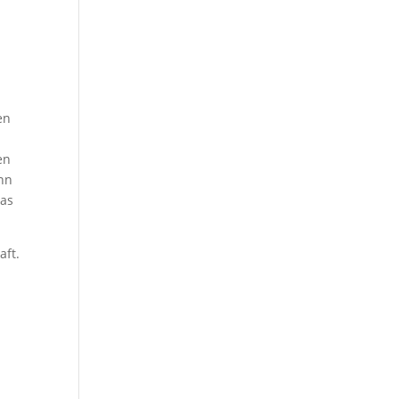
en
en
enn
das
aft.