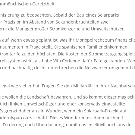
 unmönchischen Gereiztheit.
onisierung zu beobachten. Sobald der Bau eines Solarparks
ter Präzision im Abstand von Sekundenbruchteilen zwei
ern: die Manager großer Stromkonzerne und Umweltschützer.
 auf, wenn etwas geplant ist, was ihr Monopolrecht zum finanziell
nsumenten in Frage stellt. Die spanischen Familieneinkommen
tromtarife zu den höchsten. Die Kosten der Stromerzeugung spiel
preissystem wirkt, als habe Vito Corleone dafür Pate gestanden. W
m und nachhaltig riecht, unterbrechen die Netzwerker umgehend 
egal wie viel er hat. Fragen Sie den Milliardär in Ihrer Nachbarsch
Sie wollen die Landschaft bewahren. Und so kommt dieser magisch
ich linken Umweltschützer und eher konservativ eingestellte
 Es grenzt daher an ein Wunder, wenn ein Solarpark-Projekt auf
indernisparcours schafft. Dieses Wunder muss dann auch mit
ie Forderung nach Überdachung, damit das Inselidyll auch aus der