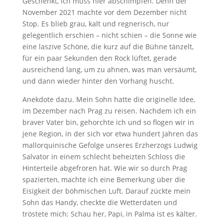
Geschenkt, ich muss hier abschimpfen. Denn der
November 2021 machte vor dem Dezember nicht
Stop. Es blieb grau, kalt und regnerisch, nur
gelegentlich erschien – nicht schien – die Sonne wie
eine laszive Schöne, die kurz auf die Bühne tänzelt,
für ein paar Sekunden den Rock lüftet, gerade
ausreichend lang, um zu ahnen, was man versäumt,
und dann wieder hinter den Vorhang huscht.
Anekdote dazu. Mein Sohn hatte die originelle Idee,
im Dezember nach Prag zu reisen. Nachdem ich ein
braver Vater bin, gehorchte ich und so flogen wir in
jene Region, in der sich vor etwa hundert Jahren das
mallorquinische Gefolge unseres Erzherzogs Ludwig
Salvator in einem schlecht beheizten Schloss die
Hinterteile abgefroren hat. Wie wir so durch Prag
spazierten, machte ich eine Bemerkung über die
Eisigkeit der böhmischen Luft. Darauf zückte mein
Sohn das Handy, checkte die Wetterdaten und
tröstete mich: Schau her, Papi, in Palma ist es kälter.