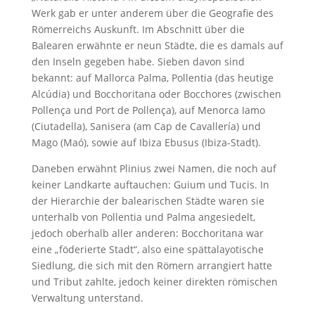
Werk gab er unter anderem über die Geografie des
Römerreichs Auskunft. Im Abschnitt über die
Balearen erwähnte er neun Städte, die es damals auf
den Inseln gegeben habe. Sieben davon sind
bekannt: auf Mallorca Palma, Pollentia (das heutige
Alcúdia) und Bocchoritana oder Bocchores (zwischen
Pollença und Port de Pollença), auf Menorca Iamo
(Ciutadella), Sanisera (am Cap de Cavallería) und
Mago (Maó), sowie auf Ibiza Ebusus (Ibiza-Stadt).
Daneben erwähnt Plinius zwei Namen, die noch auf
keiner Landkarte auftauchen: Guium und Tucis. In
der Hierarchie der balearischen Städte waren sie
unterhalb von Pollentia und Palma angesiedelt,
jedoch oberhalb aller anderen: Bocchoritana war
eine „föderierte Stadt“, also eine spättalayotische
Siedlung, die sich mit den Römern arrangiert hatte
und Tribut zahlte, jedoch keiner direkten römischen
Verwaltung unterstand.