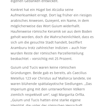
eigenen Gedanken entwickelt.
Konkret hat ein Hügel bei Alcúdia seine
Aufmerksamkeit erregt. Dort lag früher ein riesiges
arabisches Anwesen, Guieyent, ein Name, in dem
möglicherweise das Wort Guium widerhallt.
Haufenweise römische Keramik sei aus dem Boden
geholt worden, doch die Wahrscheinlichkeit, dass es
sich um die gesuchte Stadt handelt, beziffert
Aramburu trotz zahlreicher Indizien – auch hier
wurden Reste der römischen Parzellenteilung
beobachtet – vorsichtig mit 25 Prozent.
Guium und Tucis waren keine römischen
Gründungen. Beide gab es ­bereits, als Caecilius
Metellus 123 vor Christus auf Mallorca landete, sie
waren blühende spättalayotische Siedlungen. „Das
Imperium ging mit den unterworfenen Völkern
ziemlich respektvoll um“, sagt Margarita Orfila.
„Guium und Tucis hatten eine starke eigene
Identität, die unter der römischen Herrschaft