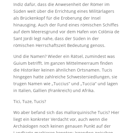
Indiz dafür, dass die Anwesenheit der Römer im
Süden weit über die Errichtung eines Militärlagers
als Brückenkopf für die Eroberung der Insel
hinausging. Auch der Fund eines römischen Schiffes
auf dem Meeresgrund vor dem Hafen von Colònia de
Sant Jordi legt nahe, dass der Süden in der
römischen Herrschaftszeit Bedeutung genoss.
Und die Namen? Wieder ein Rätsel, zumindest was
Guium betrifft. Im ganzen Mittelmeerraum finden
die Historiker keinen ähnlichen Ortsnamen. Tucis
hingegen hatte zahlreiche Schwestersiedlungen, sie
trugen Namen wie „Tuccius“ und „Tuccia“ und lagen
in Italien, ­Gallien (Frankreich) und Afrika.
Tici, Tuze, Tucis?
Wo aber befand sich das mallorquinische Tucis? Hier
liegt ein konkreter Verdacht vor, auch wenn die
Archäologen noch keinen genauen Punkt auf der
Landkarte markieren konnten: Irgendwo zwischen