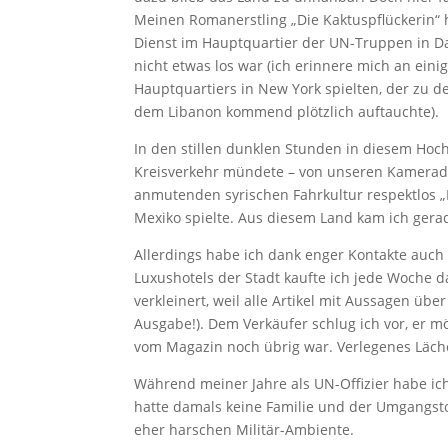
Meinen Romanerstling „Die Kaktuspflückerin“ h
Dienst im Hauptquartier der UN-Truppen in 
nicht etwas los war (ich erinnere mich an eini
Hauptquartiers in New York spielten, der zu d
dem Libanon kommend plötzlich auftauchte).
In den stillen dunklen Stunden in diesem Hoch
Kreisverkehr mündete – von unseren Kamera
anmutenden syrischen Fahrkultur respektlos „H
Mexiko spielte. Aus diesem Land kam ich gerad
Allerdings habe ich dank enger Kontakte auch 
Luxushotels der Stadt kaufte ich jede Woche 
verkleinert, weil alle Artikel mit Aussagen üb
Ausgabe!). Dem Verkäufer schlug ich vor, er mö
vom Magazin noch übrig war. Verlegenes Läch
Während meiner Jahre als UN-Offizier habe ich
hatte damals keine Familie und der Umgangsto
eher harschen Militär-Ambiente.