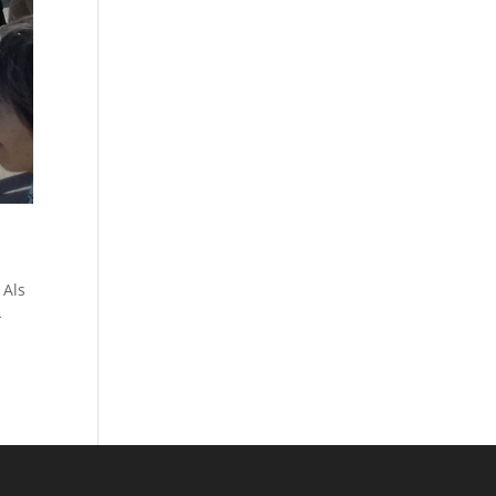
 Als
-