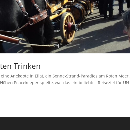
ten Trinken
eine Anekdote in Eilat, ein Sonne-Strand-Paradies am Roten Meer.
-Höhen Peacekeeper spielte, war das ein beliebtes Reiseziel für UN