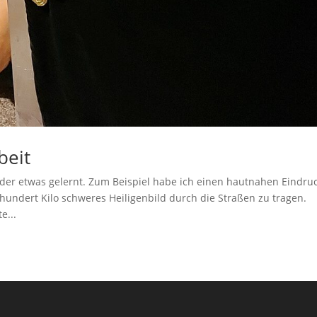
beit
eder etwas gelernt. Zum Beispiel habe ich einen hautnahen Eindru
hundert Kilo schweres Heiligenbild durch die Straßen zu tragen.
e...