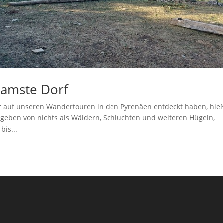
samste Dorf
wir auf unseren Wandertouren in den Pyrenäen entdeckt haben, hie
mgeben von nichts als Wäldern, Schluchten und weiteren Hügeln,
bis...