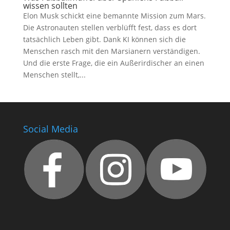
wissen sollten
Elon Musk schickt eine bemannte Mission zum Mars.
Die Astronauten stellen verblüfft fest, dass es dort
tatsächlich Leben gibt. Dank KI können sich die
Menschen rasch mit den Marsianern verständigen.
Und die erste Frage, die ein Außerirdischer an einen
Menschen stellt,...
Social Media