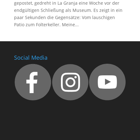
gepostet, gedreht in La Granja eine Woche vor der
endgültigen Schließung als Museum. Es zeigt in ein
paar Sekunden die Gegensätze: Vom lauschigen
Patio zum Folterkeller. Meine...
Social Media