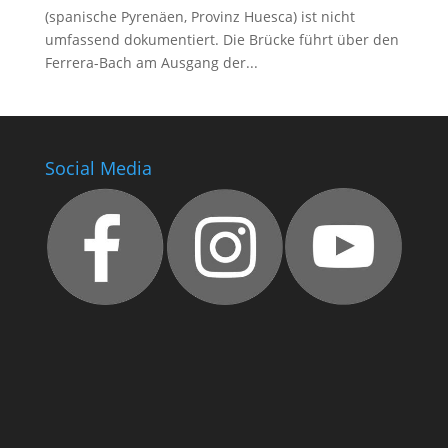
(spanische Pyrenäen, Provinz Huesca) ist nicht
umfassend dokumentiert. Die Brücke führt über den
Ferrera-Bach am Ausgang der...
Social Media