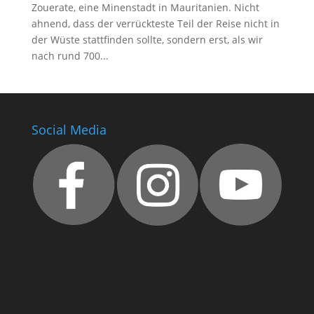
Zouerate, eine Minenstadt in Mauritanien. Nicht
ahnend, dass der verrückteste Teil der Reise nicht in
der Wüste stattfinden sollte, sondern erst, als wir
nach rund 700...
Social Media