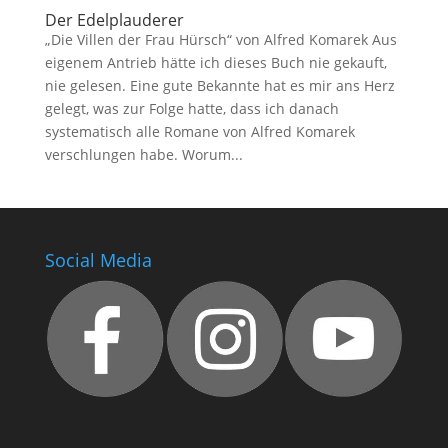
Der Edelplauderer
„Die Villen der Frau Hürsch“ von Alfred Komarek Aus
eigenem Antrieb hätte ich dieses Buch nie gekauft,
nie gelesen. Eine gute Bekannte hat es mir ans Herz
gelegt, was zur Folge hatte, dass ich danach
systematisch alle Romane von Alfred Komarek
verschlungen habe. Worum...
Social Media