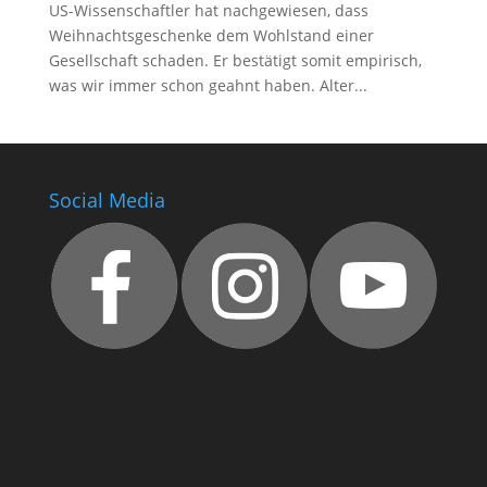
US-Wissenschaftler hat nachgewiesen, dass
Weihnachtsgeschenke dem Wohlstand einer
Gesellschaft schaden. Er bestätigt somit empirisch,
was wir immer schon geahnt haben. Alter...
Social Media