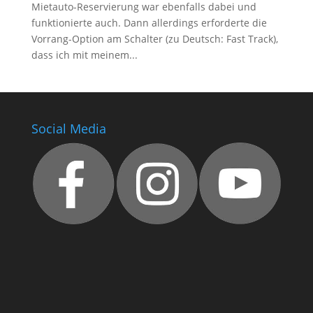
Mietauto-Reservierung war ebenfalls dabei und
funktionierte auch. Dann allerdings erforderte die
Vorrang-Option am Schalter (zu Deutsch: Fast Track),
dass ich mit meinem...
Social Media