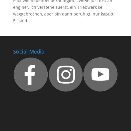
Pilot wie nebenbei bekanntgibt: „We’ve just lost an
engine“. Ich verstehe zuerst, ein Triebwerk sei
weggebrochen, aber bin dann beruhigt: nur kaputt.
Es sind...
Social Media