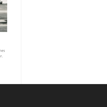
ines
r.