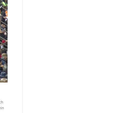
ch
ein