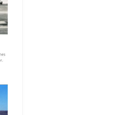
ines
r.