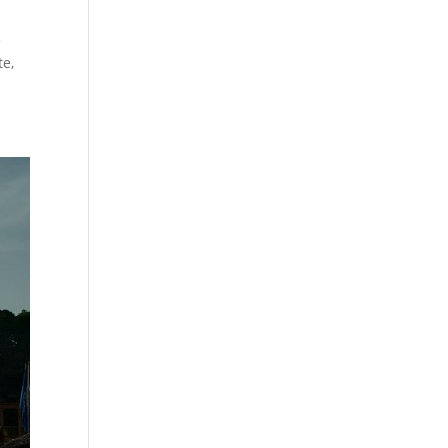
e
te,