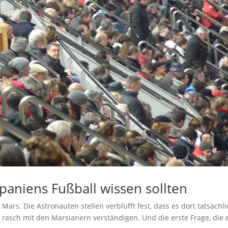
paniens Fußball wissen sollten
rs. Die Astronauten stellen verblüfft fest, dass es dort tatsächli
rasch mit den Marsianern verständigen. Und die erste Frage, die 