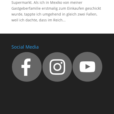
Supermarkt. Als ich in Mexiko von meiner
Gastgeberfamilie erstmalig zum Einkaufen geschickt
wurde, tappte ich umgehend in gleich zwei Fallen,
weil ich dachte, dass im Reich...
Social Media