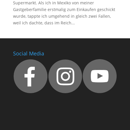
Supermarkt. Als ich in Mexiko von meiner
Gastgeberfamilie erstmalig zum Einkaufen geschickt
wurde, tappte ich umgehend in gleich zwei Fallen,
weil ich dachte, dass im Reich...
Social Media