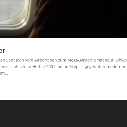
er
 Son Sant Joan vom Airpörtchen zum Mega-Airport umgebaut. Obwo
 Insel, sah ich im Herbst 2001 meine Skepsis gegenüber moderner
em...