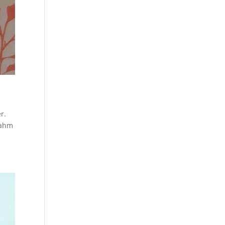
r.
nahm