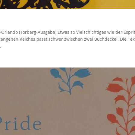
Orlando (Torberg-Ausgabe) Etwas so Vielschichtiges wie der Espri
angenen Reiches passt schwer zwischen zwei Buchdeckel. Die Tex
.