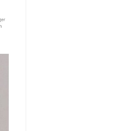
ger
ch